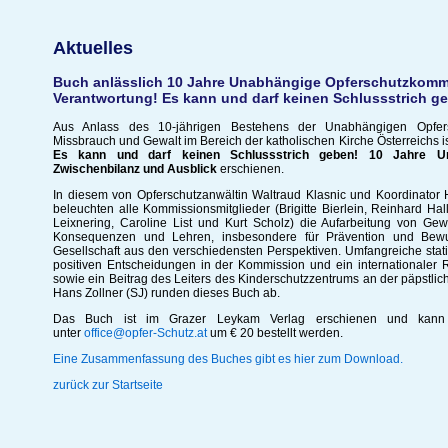
Aktuelles
Buch anlässlich 10 Jahre Unabhängige Opferschutzkomm
Verantwortung! Es kann und darf keinen Schlussstrich g
Aus Anlass des 10-jährigen Bestehens der Unabhängigen Opfers
Missbrauch und Gewalt im Bereich der katholischen Kirche Österreichs 
Es kann und darf keinen Schlussstrich geben!
10 Jahre Un
Zwischenbilanz und Ausblick
erschienen.
In diesem von Opferschutzanwältin Waltraud Klasnic und Koordinato
beleuchten alle Kommissionsmitglieder (Brigitte Bierlein, Reinhard Ha
Leixnering, Caroline List und Kurt Scholz) die Aufarbeitung von G
Konsequenzen und Lehren, insbesondere für Prävention und Bewus
Gesellschaft aus den verschiedensten Perspektiven. Umfangreiche stati
positiven Entscheidungen in der Kommission und ein internationaler
sowie ein Beitrag des Leiters des Kinderschutzzentrums an der päpstlic
Hans Zollner (SJ) runden dieses Buch ab.
Das Buch ist im Grazer Leykam Verlag erschienen und kann
unter
office@opfer-Schutz.at
um € 20 bestellt werden.
Eine Zusammenfassung des Buches gibt es hier zum Download.
zurück zur Startseite