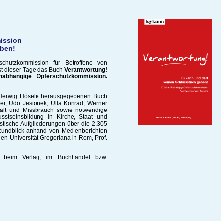
ission
eben!
chutzkommission für Betroffene von
ist dieser Tage das Buch
Verantwortung!
abhängige Opferschutzkommission.
r Herwig Hösele herausgegebenen Buch
ller, Udo Jesionek, Ulla Konrad, Werner
ewalt und Missbrauch sowie notwendige
stseinsbildung in Kirche, Staat und
stische Aufgliederungen über die 2.305
 Rundblick anhand von Medienberichten
hen Universität Gregoriana in Rom, Prof.
 beim Verlag, im Buchhandel bzw.